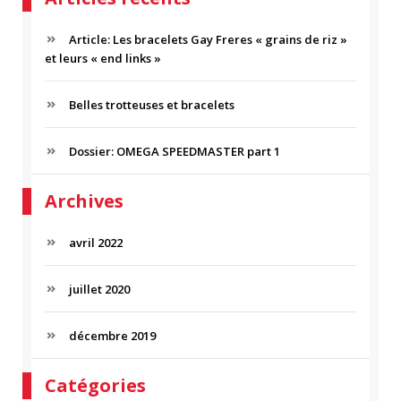
e
H
r
E
c
Article: Les bracelets Gay Freres « grains de riz »
R
h
et leurs « end links »
C
e
H
p
Belles trotteuses et bracelets
E
o
R
u
r
Dossier: OMEGA SPEEDMASTER part 1
:
Archives
avril 2022
juillet 2020
décembre 2019
Catégories