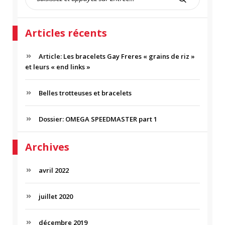
e
R
c
E
h
C
Articles récents
e
H
r
E
c
Article: Les bracelets Gay Freres « grains de riz »
R
h
et leurs « end links »
C
e
H
p
Belles trotteuses et bracelets
E
o
R
u
r
Dossier: OMEGA SPEEDMASTER part 1
:
Archives
avril 2022
juillet 2020
décembre 2019