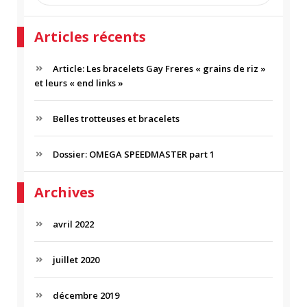
R
c
E
h
C
Articles récents
e
H
r
E
c
Article: Les bracelets Gay Freres « grains de riz »
R
h
et leurs « end links »
C
e
H
p
Belles trotteuses et bracelets
E
o
R
u
r
Dossier: OMEGA SPEEDMASTER part 1
:
Archives
avril 2022
juillet 2020
décembre 2019